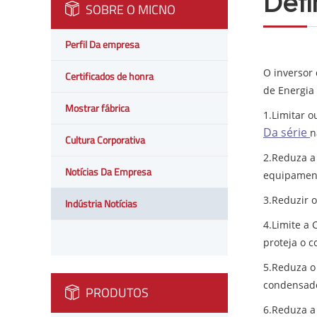
Defi
SOBRE O MICNO
Perfil Da empresa
O inversor
Certificados de honra
de Energia 
Mostrar fábrica
1.Limitar 
Da série
n
Cultura Corporativa
2.Reduza a 
Notícias Da Empresa
equipament
3.Reduzir 
Indústria Notícias
4.Limite a
proteja o 
5.Reduza o
condensad
PRODUTOS
6.Reduza a