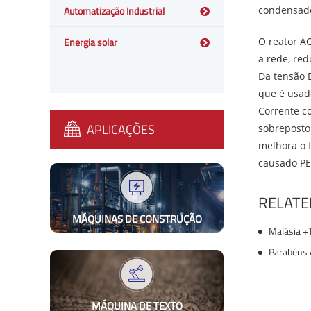
Automatização Industrial
condensador
Energia solar
O reator AC
a rede, red
Da tensão 
que é usad
Corrente c
APLICAÇÕES
sobreposto 
melhora o 
causado PE
RELAT
MÁQUINAS DE CONSTRUÇÃO
Malásia +T
MÁQUINA DE TEXTO