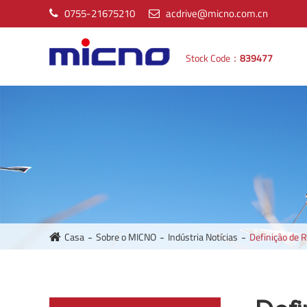
0755-21675210
acdrive@micno.com.cn
Stock Code：
839477
Casa
Sobre o MICNO
Indústria Notícias
Definição de 