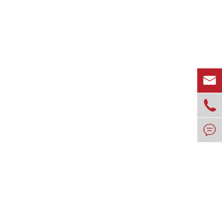


