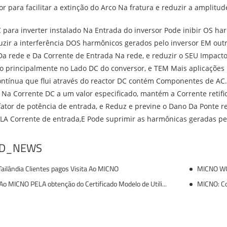
 para facilitar a extinção do Arco Na fratura e reduzir a amplitu
 para inverter instalado Na Entrada do inversor Pode inibir OS ha
uzir a interferência DOS harmônicos gerados pelo inversor EM out
Da rede e Da Corrente de Entrada Na rede, e reduzir o SEU Impacto
o principalmente no Lado DC do conversor, e TEM Mais aplicações 
ontínua que flui através do reactor DC contém Componentes de AC
Na Corrente DC a um valor especificado, mantém a Corrente retifi
fator de potência de entrada, e Reduz e previne o Dano Da Ponte 
LA Corrente de entrada,E Pode suprimir as harmônicas geradas pel
ED_NEWS
ailândia Clientes pagos Visita Ao MICNO
MICNO WON
Parabéns Ao MICNO PELA obtenção do Certificado Modelo de Utilidade
MICNO: Co