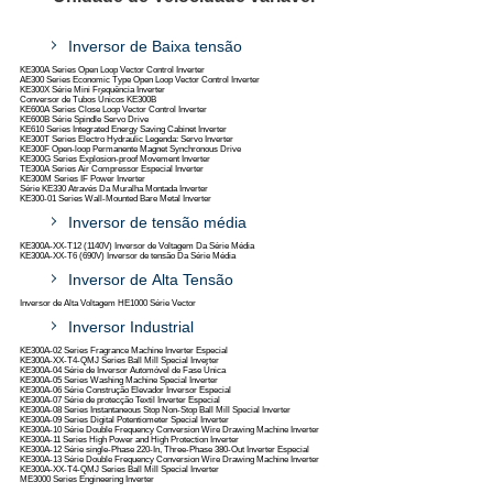
Inversor de Baixa tensão
KE300A Series Open Loop Vector Control Inverter
AE300 Series Economic Type Open Loop Vector Control Inverter
KE300X Série Mini Frequência Inverter
Conversor de Tubos Únicos KE300B
KE600A Series Close Loop Vector Control Inverter
KE600B Série Spindle Servo Drive
KE610 Series Integrated Energy Saving Cabinet Inverter
KE300T Series Electro Hydraulic Legenda: Servo Inverter
KE300F Open-loop Permanente Magnet Synchronous Drive
KE300G Series Explosion-proof Movement Inverter
TE300A Series Air Compressor Especial Inverter
KE300M Series IF Power Inverter
Série KE330 Através Da Muralha Montada Inverter
KE300-01 Series Wall-Mounted Bare Metal Inverter
Inversor de tensão média
KE300A-XX-T12 (1140V) Inversor de Voltagem Da Série Média
KE300A-XX-T6 (690V) Inversor de tensão Da Série Média
Inversor de Alta Tensão
Inversor de Alta Voltagem HE1000 Série Vector
Inversor Industrial
KE300A-02 Series Fragrance Machine Inverter Especial
KE300A-XX-T4-QMJ Series Ball Mill Special Inverter
KE300A-04 Série de Inversor Automóvel de Fase Única
KE300A-05 Series Washing Machine Special Inverter
KE300A-06 Série Construção Elevador Inversor Especial
KE300A-07 Série de protecção Textil Inverter Especial
KE300A-08 Series Instantaneous Stop Non-Stop Ball Mill Special Inverter
KE300A-09 Series Digital Potentiometer Special Inverter
KE300A-10 Série Double Frequency Conversion Wire Drawing Machine Inverter
KE300A-11 Series High Power and High Protection Inverter
KE300A-12 Série single-Phase 220-In, Three-Phase 380-Out Inverter Especial
KE300A-13 Série Double Frequency Conversion Wire Drawing Machine Inverter
KE300A-XX-T4-QMJ Series Ball Mill Special Inverter
ME3000 Series Engineering Inverter