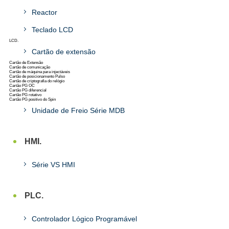
Reactor
Teclado LCD
LCD.
Cartão de extensão
Cartão de Extensão
Cartão de comunicação
Cartão de máquina para injectáveis
Cartão de posicionamento Pulso
Cartão de criptografia do relógio
Cartão PG OC
Cartão PG diferencial
Cartão PG rotativo
Cartão PG positivo do Spin
Unidade de Freio Série MDB
HMI.
Série VS HMI
PLC.
Controlador Lógico Programável